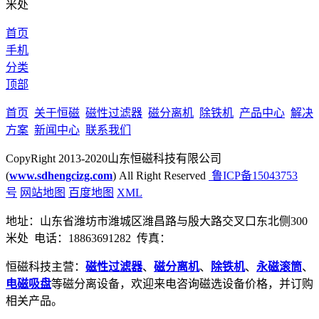
米处
首页
手机
分类
顶部
首页
关于恒磁
磁性过滤器
磁分离机
除铁机
产品中心
解决
方案
新闻中心
联系我们
CopyRight 2013-2020山东恒磁科技有限公司
(
www.sdhengcizg.com
) All Right Reserved
鲁ICP备15043753
号
网站地图
百度地图
XML
地址：山东省潍坊市潍城区潍昌路与殷大路交叉口东北侧300
米处 电话：18863691282 传真：
恒磁科技主营：
磁性过滤器
、
磁分离机
、
除铁机
、
永磁滚筒
、
电磁吸盘
等磁分离设备，欢迎来电咨询磁选设备价格，并订购
相关产品。