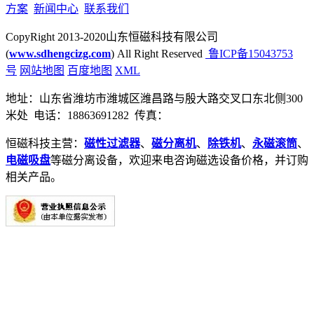
方案
新闻中心
联系我们
CopyRight 2013-2020山东恒磁科技有限公司
(
www.sdhengcizg.com
) All Right Reserved
鲁ICP备15043753
号
网站地图
百度地图
XML
地址：山东省潍坊市潍城区潍昌路与殷大路交叉口东北侧300
米处 电话：18863691282 传真：
恒磁科技主营：
磁性过滤器
、
磁分离机
、
除铁机
、
永磁滚筒
、
电磁吸盘
等磁分离设备，欢迎来电咨询磁选设备价格，并订购
相关产品。