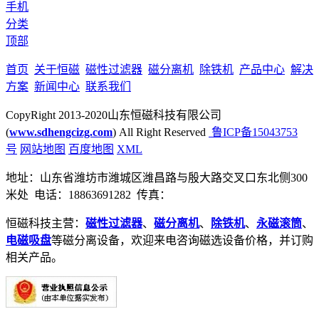
手机
分类
顶部
首页
关于恒磁
磁性过滤器
磁分离机
除铁机
产品中心
解决
方案
新闻中心
联系我们
CopyRight 2013-2020山东恒磁科技有限公司
(
www.sdhengcizg.com
) All Right Reserved
鲁ICP备15043753
号
网站地图
百度地图
XML
地址：山东省潍坊市潍城区潍昌路与殷大路交叉口东北侧300
米处 电话：18863691282 传真：
恒磁科技主营：
磁性过滤器
、
磁分离机
、
除铁机
、
永磁滚筒
、
电磁吸盘
等磁分离设备，欢迎来电咨询磁选设备价格，并订购
相关产品。