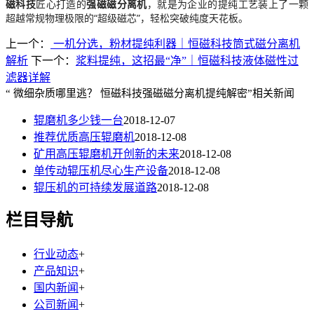
磁科技
匠心打造的
强磁磁分离机
，就是为企业的提纯工艺装上了一颗
超越常规物理极限的“超级磁芯”，轻松突破纯度天花板。
上一个：
一机分选，粉材提纯利器｜恒磁科技筒式磁分离机
解析
下一个：
浆料提纯，这招最“净”｜恒磁科技液体磁性过
滤器详解
“ 微细杂质哪里逃？ 恒磁科技强磁磁分离机提纯解密”相关新闻
辊磨机多少钱一台
2018-12-07
推荐优质高压辊磨机
2018-12-08
矿用高压辊磨机开创新的未来
2018-12-08
单传动辊压机尽心生产设备
2018-12-08
辊压机的可持续发展道路
2018-12-08
栏目导航
行业动态
+
产品知识
+
国内新闻
+
公司新闻
+