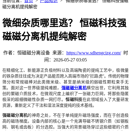
当前位置：
首页
>
产品知识
> 微细杂质哪里逃？ 恒磁科技强磁
磁分离机提纯解密
微细杂质哪里逃？ 恒磁科技强
磁磁分离机提纯解密
作者：恒磁磁分离设备 来源：
https://www.sdhengcizg.com/
时
间：2026-05-27 03:05
在精细化工、新能源正负极材料以及高端陶瓷的提纯工艺中，极微量
的铁杂质往往成为决定产品能否跨入高端市场的“拦路虎”。传统的物理
筛分和常规磁棒对此类微米级、甚至是纳米级的弱磁性颗粒束手无
策。面对这一世界级提纯难题，
强磁磁分离机
横空出世，它利用其独
创的聚磁介质技术，在微观尺度上编织了一张磁力巨网，将那些隐匿
极深的超细微磁性杂质一网打尽。
恒磁科技
在此领域投入了大量研发
资源，重新定义了干法和湿法深度提纯的技术基线。
强磁磁分离机
的神奇之处，不在于单纯提升磁场强度，而在于创造极
高的磁场梯度。设备内部的核心是一个充满导磁不锈钢介质（如钢板
网、钢毛或齿板）的分选腔。当强大的背景磁场穿过这些细密的介质