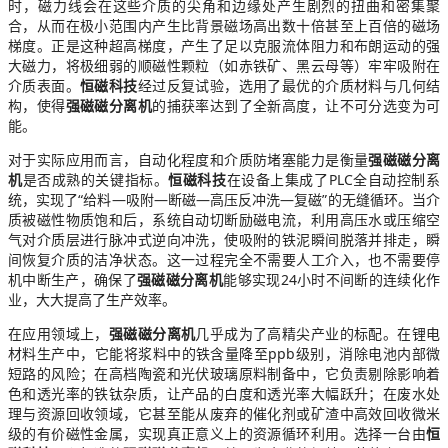
时，磁力线会在这些介质的尖角和边缘处产生剧烈的扭曲和密集聚
合，从而在极小范围内产生比背景磁场高出数十倍甚至上百倍的磁场
梯度。正是这种超高梯度，产生了足以克服流体阻力和布朗运动的强
大磁力，将极细弱的顺磁性颗粒（如赤铁矿、黑云母等）牢牢吸附在
介质表面。
恒磁科技
经过反复试验，选用了最优的介质材料与几何结
构，使得
强磁磁分离机
的捕获率达到了全新高度，让不可分选变为可
能。
对于实际应用而言，自动化程度和介质防堵塞能力是衡量
强磁磁分离
机
是否成熟的关键指标。
恒磁科技
在设备上集成了PLC全自动控制系
统，实现了“给料—吸附—断磁—高压反冲洗—复磁”的无缝循环。当介
质被磁性物质饱和后，系统自动切断励磁电流，利用高压水或压缩空
气对介质层进行脉冲式逆向冲洗，使吸附的铁泥瞬间脱落并排走，瞬
间恢复介质的洁净状态。这一过程完全不需要人工介入，也不需要停
机中断生产，确保了
强磁磁分离机
能够实现24小时不间断的连续化作
业，大大提高了生产效率。
在应用领域上，
强磁磁分离机
几乎成为了高精尖产业的标配。在锂电
材料生产中，它能将浆料中的铁含量降至ppb级别，消除电池内部微
短路的风险；在高档陶瓷和光伏玻璃原料制备中，它负责剔除影响着
色和透光率的铁钛杂质，让产品的白度和透光率大幅跃升；在废水处
理与资源回收领域，它甚至能从废弃的催化剂或矿渣中高效回收微米
级的有价磁性金属，实现真正意义上的资源循环利用。选择一台由
恒