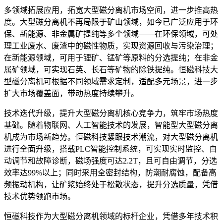
多领域拓展应用，拓宽大型磁分离机市场空间，进一步推高热
度。大型磁分离机不再局限于矿山领域，如今已广泛应用于环
保、新能源、非金属矿提纯等多个领域
——
在环保领域，可处
理工业废水、废渣中的磁性物质，实现资源回收与污染治理；
在新能源领域，可用于锂矿、锰矿等原料的分选提纯；在非金
属矿领域，可实现石英、长石等矿物的除铁提纯。恒磁科技大
型磁分离机可根据不同领域需求定制，适配多元场景，进一步
扩大市场覆盖面，带动热度持续攀升。
技术迭代升级，提升大型磁分离机核心竞争力，筑牢市场热度
基础。随着物联网、人工智能技术的发展，智能型大型磁分离
机成为市场新趋势。恒磁科技紧跟技术潮流，对大型磁分离机
进行全面升级，搭载
PLC
智能控制系统，可实现实时监控、自
动调节和故障诊断，磁场强度可达
2.2T
，且可自由调节，分选
效率达
99%
以上；同时采用全密封结构，防潮耐腐蚀，配备高
频振动机构，让矿浆始终处于松散状态，提升分选质量，凭借
技术优势领跑市场。
恒磁科技作为大型磁分离机领域的标杆企业，凭借多年技术积