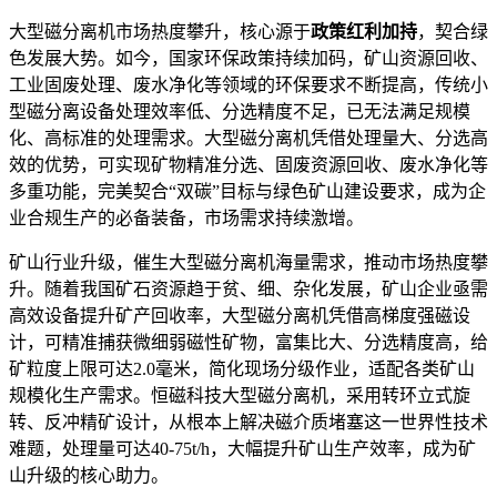
大型磁分离机市场热度攀升，核心源于
政策红利加持
，契合绿
色发展大势。如今，国家环保政策持续加码，矿山资源回收、
工业固废处理、废水净化等领域的环保要求不断提高，传统小
型磁分离设备处理效率低、分选精度不足，已无法满足规模
化、高标准的处理需求。大型磁分离机凭借处理量大、分选高
效的优势，可实现矿物精准分选、固废资源回收、废水净化等
多重功能，完美契合
“
双碳
”
目标与绿色矿山建设要求，成为企
业合规生产的必备装备，市场需求持续激增。
矿山行业升级，催生大型磁分离机海量需求，推动市场热度攀
升。随着我国矿石资源趋于贫、细、杂化发展，矿山企业亟需
高效设备提升矿产回收率，大型磁分离机凭借高梯度强磁设
计，可精准捕获微细弱磁性矿物，富集比大、分选精度高，给
矿粒度上限可达
2.0
毫米，简化现场分级作业，适配各类矿山
规模化生产需求。恒磁科技大型磁分离机，采用转环立式旋
转、反冲精矿设计，从根本上解决磁介质堵塞这一世界性技术
难题，处理量可达
40-75t/h
，大幅提升矿山生产效率，成为矿
山升级的核心助力。