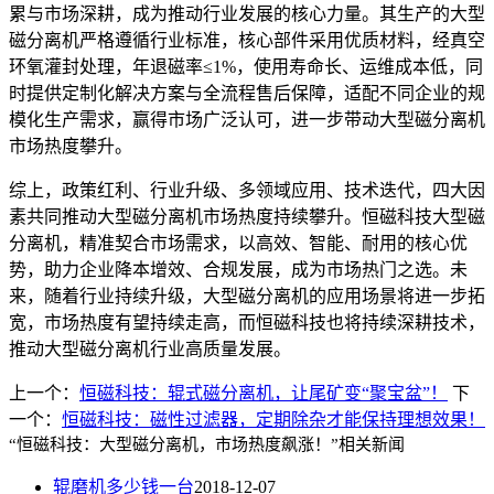
累与市场深耕，成为推动行业发展的核心力量。其生产的大型
磁分离机严格遵循行业标准，核心部件采用优质材料，经真空
环氧灌封处理，年退磁率
≤1%
，使用寿命长、运维成本低，同
时提供定制化解决方案与全流程售后保障，适配不同企业的规
模化生产需求，赢得市场广泛认可，进一步带动大型磁分离机
市场热度攀升。
综上，政策红利、行业升级、多领域应用、技术迭代，四大因
素共同推动大型磁分离机市场热度持续攀升。恒磁科技大型磁
分离机，精准契合市场需求，以高效、智能、耐用的核心优
势，助力企业降本增效、合规发展，成为市场热门之选。未
来，随着行业持续升级，大型磁分离机的应用场景将进一步拓
宽，市场热度有望持续走高，而恒磁科技也将持续深耕技术，
推动大型磁分离机行业高质量发展。
上一个：
恒磁科技：辊式磁分离机，让尾矿变“聚宝盆”！
下
一个：
恒磁科技：磁性过滤器，定期除杂才能保持理想效果！
“恒磁科技：大型磁分离机，市场热度飙涨！”相关新闻
辊磨机多少钱一台
2018-12-07