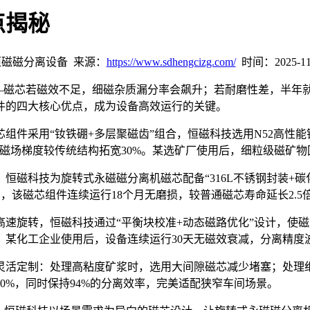
点揭秘
磁磁分离设备 来源：
https://www.sdhengcizg.com/
时间：2025-11-0
—
磁芯若磁效不足，细磁杂质漏分率会飙升；若耐磨性差，半年
件的四大核心优点，成为设备高效运行的关键。
芯组件采用
“
钕铁硼
+
多层聚磁齿
”
组合，恒磁科技选用
N52
高性能
磁场梯度较传统结构拓宽
30%
。某选矿厂使用后，细粒级磁矿物
，恒磁科技为旋转式永磁磁分离机磁芯配备
“316L
不锈钢封装
+
碳
测，该磁芯组件连续运行
18
个月无磨损，较普通磁芯寿命延长
2.5
高速旋转，恒磁科技通过
“
平衡块校准
+
动态磁路优化
”
设计，使磁
。某化工企业使用后，设备连续运行
30
天无磁效衰减，分离精度
灵活定制：处理高粘度矿浆时，选用大间隙磁芯减少堵塞；处理
40%
，同时保持
94%
的分离效率，完美适配狭窄车间场景。