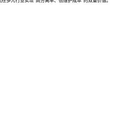
机在多元行业实现
“
高分离率、低维护成本
”
的双重价值。