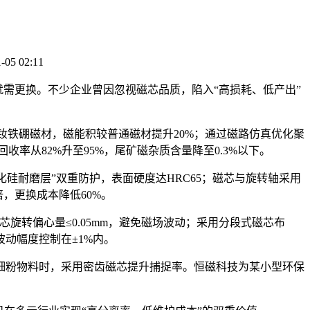
5 02:11
就需更换。不少企业曾因忽视磁芯品质，陷入
“
高损耗、低产出
”
钕铁硼磁材，磁能积较普通磁材提升
20%
；通过磁路仿真优化聚
回收率从
82%
升至
95%
，尾矿磁杂质含量降至
0.3%
以下。
化硅耐磨层
”
双重防护，表面硬度达
HRC65
；磁芯与旋转轴采用
倍，更换成本降低
60%
。
芯旋转偏心量
≤0.05mm
，避免磁场波动；采用分段式磁芯布
波动幅度控制在
±1%
内。
细粉物料时，采用密齿磁芯提升捕捉率。恒磁科技为某小型环保