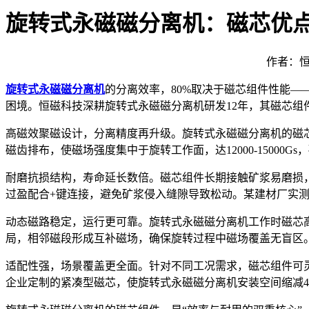
旋转式永磁磁分离机：磁芯优
作者：恒
旋转式永磁磁分离机
的分离效率，
80%
取决于磁芯组件性能
—
困境。恒磁科技深耕旋转式永磁磁分离机研发
12
年，其磁芯组
高磁效聚磁设计，分离精度再升级。旋转式永磁磁分离机的磁
磁齿排布，使磁场强度集中于旋转工作面，达
12000-15000Gs
，
耐磨抗损结构，寿命延长数倍。磁芯组件长期接触矿浆易磨损
过盈配合
+
键连接，避免矿浆侵入缝隙导致松动。某建材厂实
动态磁路稳定，运行更可靠。旋转式永磁磁分离机工作时磁芯
局，相邻磁段形成互补磁场，确保旋转过程中磁场覆盖无盲区
适配性强，场景覆盖更全面。针对不同工况需求，磁芯组件可
企业定制的紧凑型磁芯，使旋转式永磁磁分离机安装空间缩减