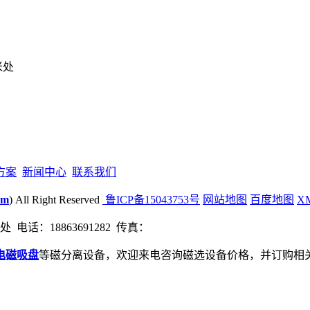
米处
方案
新闻中心
联系我们
om
) All Right Reserved
鲁ICP备15043753号
网站地图
百度地图
X
话：18863691282 传真：
电磁吸盘
等磁分离设备，欢迎来电咨询磁选设备价格，并订购相