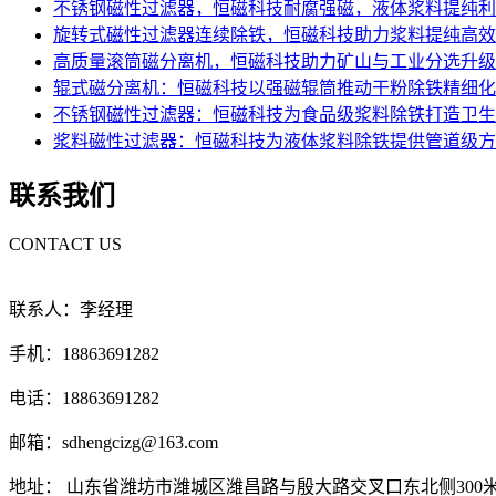
不锈钢磁性过滤器，恒磁科技耐腐强磁，液体浆料提纯利
旋转式磁性过滤器连续除铁，恒磁科技助力浆料提纯高效
高质量滚筒磁分离机，恒磁科技助力矿山与工业分选升级
辊式磁分离机：恒磁科技以强磁辊筒推动干粉除铁精细化
不锈钢磁性过滤器：恒磁科技为食品级浆料除铁打造卫生
浆料磁性过滤器：恒磁科技为液体浆料除铁提供管道级方
联系我们
CONTACT US
联系人：李经理
手机：18863691282
电话：18863691282
邮箱：sdhengcizg@163.com
地址： 山东省潍坊市潍城区潍昌路与殷大路交叉口东北侧300